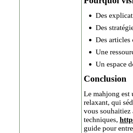
Pourquoi vis
Des explicat
Des stratégi
Des articles
Une ressourc
Un espace d
Conclusion
Le mahjong est un
relaxant, qui sé
vous souhaitiez 
techniques,
htt
guide pour entr