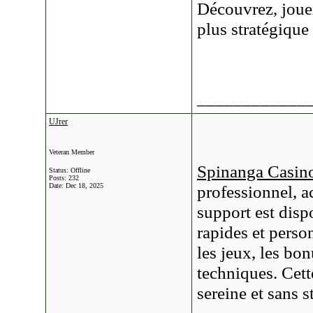
Découvrez, jouez
plus stratégique
____________
UJrer
Veteran Member
Spinanga Casin
Status: Offline
Posts: 232
Date:
Dec 18, 2025
professionnel, ac
support est disp
rapides et perso
les jeux, les bo
techniques. Cett
sereine et sans s